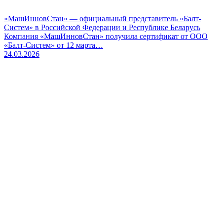
«МашИнновСтан» — официальный представитель «Балт-
Систем» в Российской Федерации и Республике Беларусь
Компания «МашИнновСтан» получила сертификат от ООО
«Балт-Систем» от 12 марта…
24.03.2026