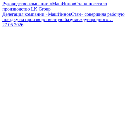
Руководство компании «МашИнновСтан» посетило
производство LK Group
Делегация компании «МашИнновСтан» совершила рабочую
поездку на производственную базу международного…
27.05.2026