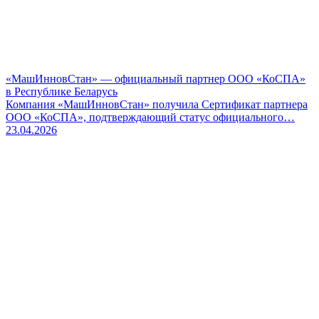
«МашИнновСтан» — официальный партнер ООО «КоСПА»
в Республике Беларусь
Компания «МашИнновСтан» получила Сертификат партнера
ООО «КоСПА», подтверждающий статус официального…
23.04.2026