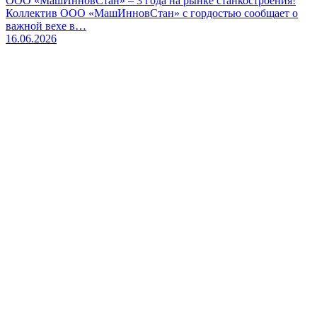
ООО «МашИнновСтан» – 3 года на рынке станкостроения!
Коллектив ООО «МашИнновСтан» с гордостью сообщает о
важной вехе в…
16.06.2026