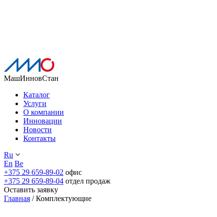
Skip
to
МашИнновСтан
content
Каталог
Услуги
О компании
Инновации
Новости
Контакты
Ru
En
Be
+375 29 659-89-02
офис
+375 29 659-89-04
отдел продаж
Оставить заявку
Главная
/
Комплектующие