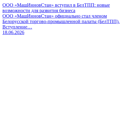
ООО «МашИнновСтан» вступил в БелТПП: новые
возможности для развития бизнеса
ООО «МашИнновСтан» официально стал членом
Белорусской торгово‑промышленной палаты (БелТПП).
Вступление…
18.06.2026